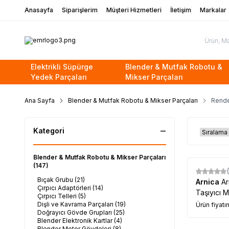
Anasayfa
Siparişlerim
Müşteri Hizmetleri
İletişim
Markalar
Elektrikli Süpürge
Blender & Mutfak Robotu &
Yedek Parçaları
Mikser Parçaları
Ana Sayfa
Blender & Mutfak Robotu & Mikser Parçaları
Rende 
Kategori
Blender & Mutfak Robotu & Mikser Parçaları
(147)
Bıçak Grubu
(21)
Arnica
Ar
Çırpıcı Adaptörleri
(14)
Taşıyıcı M
Çırpıcı Telleri
(5)
Dişli ve Kavrama Parçaları
(19)
Ürün fiyatı
Doğrayıcı Gövde Grupları
(25)
Blender Elektronik Kartlar
(4)
Blender Motor Gövdeleri
(8)