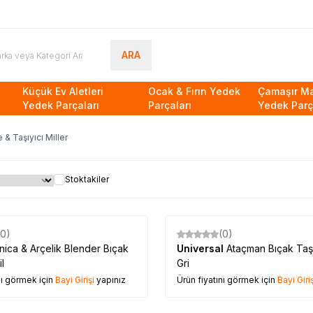
ARA
Küçük Ev Aletleri
Ocak & Fırın Yedek
Çamaşır Ma
Yedek Parçaları
Parçaları
Yedek Parç
& Taşıyıcı Miller
Stoktakiler
(0)
(0)
nica & Arçelik Blender Bıçak
Universal
Ataçman Bıçak Taşı
il
Gri
nı görmek için
Bayi Girişi
yapınız
Ürün fiyatını görmek için
Bayi Giriş