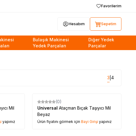
Favorilerim
Hesabım
Sepetim
kinesi
Bulaşık Makinesi
Diğer Yedek
aları
Yedek Parçaları
Parçalar
3
4
|
(0)
yıcı Mil
Universal
Ataçman Bıçak Taşıyıcı Mil
Beyaz
i
yapınız
Ürün fiyatını görmek için
Bayi Girişi
yapınız