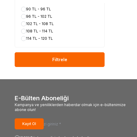
90 TL - 96 TL
96 TL - 102 TL
102 TL - 108 TL
108 TL - 114 TL
114 TL - 120 TL
Filtrele
E-Bülten Aboneliği
Kampanya ve yeniliklerden haberdar olmak için e-bültenimize
abone olun!
Kayıt Ol