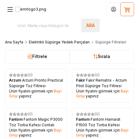
Hesabım
Sepet
ARA
Ana Sayfa
Elektrikli Süpürge Yedek Parçaları
Süpürge Filtreleri
Filtrele
Sırala
(0)
(0)
Arzum
Arzum Pronto Practical
Fakir
Fakir Rematrix - Arzum
Süpürge Toz Filtresi
Pilot Süpürge Toz Filtresi
Ürün fiyatını görmek için
Bayi
Ürün fiyatını görmek için
Bayi
Girişi
yapınız
Girişi
yapınız
(0)
(0)
Fantom
Fantom Magic P3000
Fantom
Fantom Hamarat
Toz Torba Kafesi Contalı
P1500 Toz Torba Kafesi
Ürün fiyatını görmek için
Bayi
Ürün fiyatını görmek için
Bayi
Girişi
yapınız
Girişi
yapınız