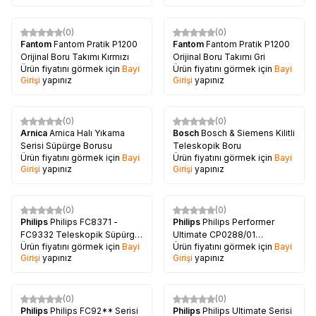
(0)
(0)
Fantom
Fantom Pratik P1200
Fantom
Fantom Pratik P1200
Orijinal Boru Takımı Kırmızı
Orijinal Boru Takımı Gri
Ürün fiyatını görmek için
Bayi
Ürün fiyatını görmek için
Bayi
Girişi
yapınız
Girişi
yapınız
(0)
(0)
Arnica
Arnica Halı Yıkama
Bosch
Bosch & Siemens Kilitli
Serisi Süpürge Borusu
Teleskopik Boru
Ürün fiyatını görmek için
Bayi
Ürün fiyatını görmek için
Bayi
Girişi
yapınız
Girişi
yapınız
(0)
(0)
Philips
Philips FC8371 -
Philips
Philips Performer
FC9332 Teleskopik Süpürge
Ultimate CP0288/01
Ürün fiyatını görmek için
Bayi
Ürün fiyatını görmek için
Bayi
Borusu
Teleskopik Boru
Girişi
yapınız
Girişi
yapınız
(0)
(0)
Philips
Philips FC92** Serisi
Philips
Philips Ultimate Serisi