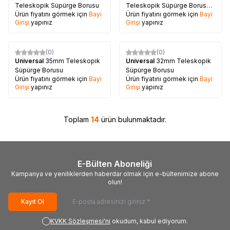
Teleskopik Süpürge Borusu
Teleskopik Süpürge Borusu
Ürün fiyatını görmek için
Bayi
Ürün fiyatını görmek için
Bayi
(İthal)
Girişi
yapınız
Girişi
yapınız
(0)
(0)
Universal
35mm Teleskopik
Universal
32mm Teleskopik
Süpürge Borusu
Süpürge Borusu
Ürün fiyatını görmek için
Bayi
Ürün fiyatını görmek için
Bayi
Girişi
yapınız
Girişi
yapınız
Toplam
14
ürün bulunmaktadır.
E-Bülten Aboneliği
Kampanya ve yeniliklerden haberdar olmak için e-bültenimize abone
olun!
Kayıt Ol
KVKK Sözleşmesi'ni
okudum, kabul ediyorum.