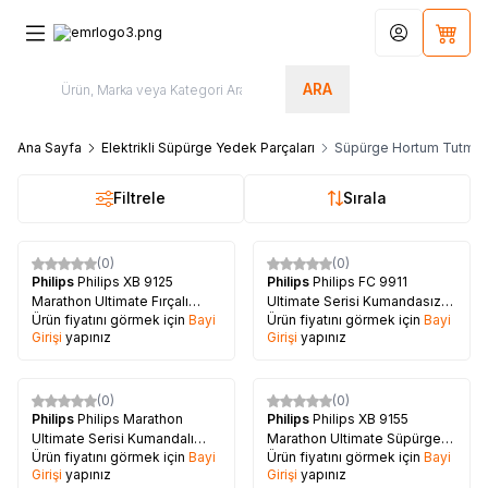
Hesabım
Sepet
ARA
Ana Sayfa
Elektrikli Süpürge Yedek Parçaları
Süpürge Hortum Tutma S
Filtrele
Sırala
(0)
(0)
Philips
Philips XB 9125
Philips
Philips FC 9911
Marathon Ultimate Fırçalı
Ultimate Serisi Kumandasız
Ürün fiyatını görmek için
Bayi
Ürün fiyatını görmek için
Bayi
Tutma Sapı
Tutma Sapı
Girişi
yapınız
Girişi
yapınız
(0)
(0)
Philips
Philips Marathon
Philips
Philips XB 9155
Ultimate Serisi Kumandalı
Marathon Ultimate Süpürge
Ürün fiyatını görmek için
Bayi
Ürün fiyatını görmek için
Bayi
Tutma Sapı
Hortum Kumanda Sapı
Girişi
yapınız
Girişi
yapınız