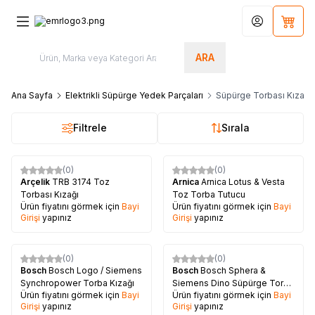
Hesabım
Sepet
ARA
Ana Sayfa
Elektrikli Süpürge Yedek Parçaları
Süpürge Torbası Kızakla
Filtrele
Sırala
(0)
(0)
Arçelik
TRB 3174 Toz
Arnica
Arnica Lotus & Vesta
Torbası Kızağı
Toz Torba Tutucu
Ürün fiyatını görmek için
Bayi
Ürün fiyatını görmek için
Bayi
Girişi
yapınız
Girişi
yapınız
(0)
(0)
Bosch
Bosch Logo / Siemens
Bosch
Bosch Sphera &
Synchropower Torba Kızağı
Siemens Dino Süpürge Torba
Ürün fiyatını görmek için
Bayi
Ürün fiyatını görmek için
Bayi
Kızağı
Girişi
yapınız
Girişi
yapınız