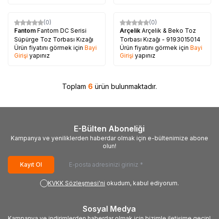
(0)
(0)
Fantom
Fantom DC Serisi
Arçelik
Arçelik & Beko Toz
Süpürge Toz Torbası Kızağı
Torbası Kızağı - 9193015014
Ürün fiyatını görmek için
Bayi
Ürün fiyatını görmek için
Bayi
Girişi
yapınız
Girişi
yapınız
Toplam
6
ürün bulunmaktadır.
E-Bülten Aboneliği
Kampanya ve yeniliklerden haberdar olmak için e-bültenimize abone
olun!
Kayıt Ol
KVKK Sözleşmesi'ni
okudum, kabul ediyorum.
Sosyal Medya
Kampanya ve indirimlerden haberdar olmak için bizimle iletişime geçin!