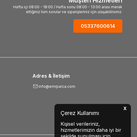
Müşteri Hizmetleri
Hafta içi 08:00 - 18:00 / Hafta sonu 08:00 - 13:00 arası merak
ettiğiniz tüm sorular ve siparişleriniz için ulaşabilirsiniz.
05337600614
Adres & İletişim
info@emrparca.com
X
Çerez Kullanımı
Kişisel verileriniz,
hizmetlerimizin daha iyi bir
şekilde sunulması için