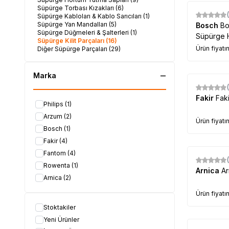
Süpürge Torbası Kızakları
(6)
Süpürge Kabloları & Kablo Sarıcıları
(1)
Süpürge Yan Mandalları
(5)
Bosch
Bo
Süpürge Düğmeleri & Şalterleri
(1)
Süpürge 
Süpürge Kilit Parçaları
(16)
Ürün fiyatı
Diğer Süpürge Parçaları
(29)
Marka
Fakir
Fak
Philips
(1)
Arzum
(2)
Ürün fiyatı
Bosch
(1)
Fakir
(4)
Fantom
(4)
Rowenta
(1)
Arnica
Ar
Arnica
(2)
Ürün fiyatı
Stoktakiler
Yeni Ürünler