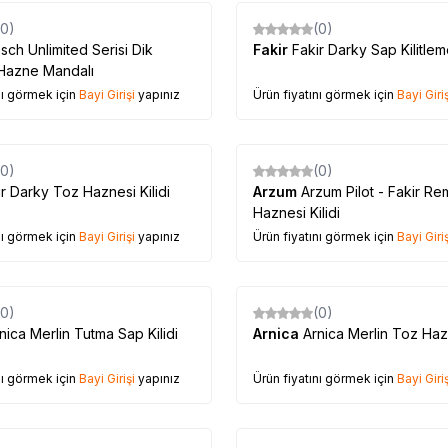
(0)
(0)
sch Unlimited Serisi Dik
Fakir
Fakir Darky Sap Kilitle
Hazne Mandalı
nı görmek için
Bayi Girişi
yapınız
Ürün fiyatını görmek için
Bayi Giriş
(0)
(0)
ir Darky Toz Haznesi Kilidi
Arzum
Arzum Pilot - Fakir Re
Haznesi Kilidi
nı görmek için
Bayi Girişi
yapınız
Ürün fiyatını görmek için
Bayi Giriş
(0)
(0)
nica Merlin Tutma Sap Kilidi
Arnica
Arnica Merlin Toz Hazn
nı görmek için
Bayi Girişi
yapınız
Ürün fiyatını görmek için
Bayi Giriş