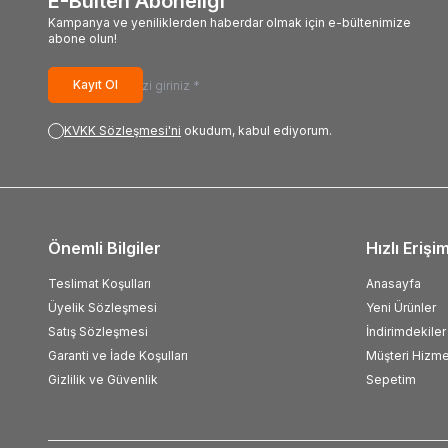
E-Bülten Aboneliği
Kampanya ve yeniliklerden haberdar olmak için e-bültenimize
abone olun!
Kayıt Ol
KVKK Sözleşmesi'ni
okudum, kabul ediyorum.
Önemli Bilgiler
Hızlı Erişi
Teslimat Koşulları
Anasayfa
Üyelik Sözleşmesi
Yeni Ürünler
Satış Sözleşmesi
İndirimdekiler
Garanti ve İade Koşulları
Müşteri Hizme
Gizlilik ve Güvenlik
Sepetim