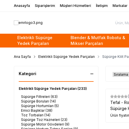
Anasayfa
Siparişlerim
Müşteri Hizmetleri
İletişim
Markalar
Elektrikli Süpürge
Blender & Mutfak Robotu &
Yedek Parçaları
Mikser Parçaları
Ana Sayfa
Elektrikli Süpürge Yedek Parçaları
Süpürge Kilit Pa
Kategori
Elektrikli Süpürge Yedek Parçaları
(233)
Süpürge Filtreleri
(63)
Süpürge Boruları
(14)
Tefal - 
Süpürge Hortumları
(5)
Süpürge H
Emici Başlıklar
(38)
Toz Torbaları
(14)
Ürün fiyatı
Süpürge Toz Hazneleri
(23)
Süpürge Motor Gövdeleri
(9)
Süpürge Hortum Tutma Sapları
(9)