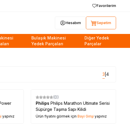
Favorilerim
Hesabım
Sepetim
kinesi
Bulaşık Makinesi
Diğer Yedek
aları
Yedek Parçaları
Parçalar
3
4
|
(0)
Power
Philips
Philips Marathon Ultimate Serisi
Süpürge Taşıma Sapı Kilidi
i
yapınız
Ürün fiyatını görmek için
Bayi Girişi
yapınız