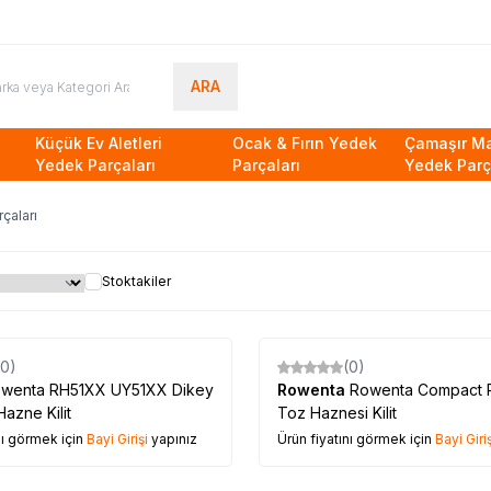
ARA
Küçük Ev Aletleri
Ocak & Fırın Yedek
Çamaşır Ma
Yedek Parçaları
Parçaları
Yedek Parç
rçaları
Stoktakiler
(0)
(0)
Rowenta RH51XX UY51XX Dikey
Rowenta
Rowenta Compact 
azne Kilit
Toz Haznesi Kilit
nı görmek için
Bayi Girişi
yapınız
Ürün fiyatını görmek için
Bayi Giriş