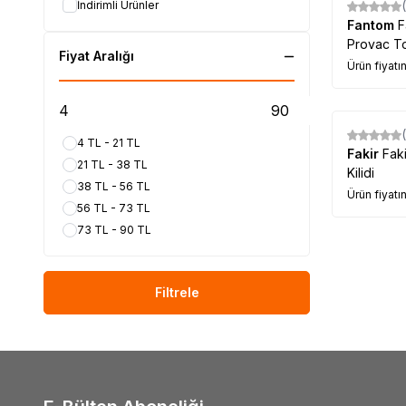
İndirimli Ürünler
Fantom
F
Provac To
Fiyat Aralığı
Ürün fiyatı
4 TL - 21 TL
Fakir
Fakir Luc
21 TL - 38 TL
Kilidi
38 TL - 56 TL
Ürün fiyatı
56 TL - 73 TL
73 TL - 90 TL
Filtrele